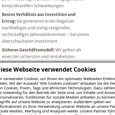
konjunkturellen Schwankungen.
Bestes Verhältnis aus Investition und
Ertrag:
Sie generieren in der Regel ein
nachhaltiges und stetig steigendes
sechsstelliges Jahreseinkommen – bei einem
überschaubaren Investment.
Sicheres Geschäftsmodell:
Wir gelten als
eines der sichersten und rentabelsten
Franchise-Systeme Deutschlands.
iese Webseite verwendet Cookies
Nachhaltiger Unternehmenserfolg:
Mit
r verwenden Cookies, um Ihnen ein optimales Webseiten-Erlebni
ISOTEC arbeiten Sie nicht als "One-Man-
eten. Mit der Auswahl “Alle Cookies zulassen” erlauben Sie die 
Show". Sie bauen ein Unternehmen mit
n Cookies, Pixeln, Tags und ähnlichen Technologien. Dazu zählen
Kundenstamm, Mitarbeitern und Strukturen
e notwendig für den Betrieb der Seite sind, um Inhalte und Anze
rsonalisieren, Funktionen für soziale Medien anbieten zu können
auf und erschaffen damit einen echten
griffe auf unsere Website zu analysieren. Außerdem geben wir
Firmenwert.
formationen zu Ihrer Verwendung unserer Website an unsere Par
ziale Medien, Werbung und Analysen weiter. Unsere Partner führ
Komfortable Vertriebssituation:
Dank