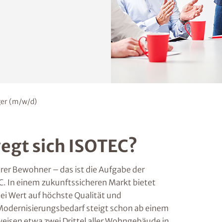
ger (m/w/d)
egt sich ISOTEC?
rer Bewohner – das ist die Aufgabe der
. In einem zukunftssicheren Markt bietet
ei Wert auf höchste Qualität und
odernisierungsbedarf steigt schon ab einem
weisen etwa zwei Drittel aller Wohngebäude in