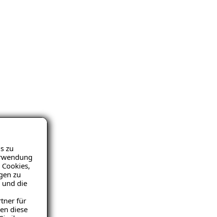
s zu
Verwendung
 Cookies,
igen zu
 und die
tner für
en diese