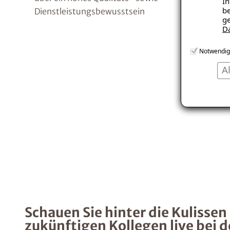
In
be
Dienstleistungsbewusstsein
ge
D
Notwendig
A
Schauen Sie hinter die Kulissen
zukünftigen Kollegen live bei d