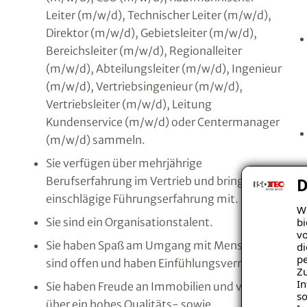
Leiter (m/w/d), Technischer Leiter (m/w/d),
Direktor (m/w/d), Gebietsleiter (m/w/d),
Bereichsleiter (m/w/d), Regionalleiter
(m/w/d), Abteilungsleiter (m/w/d), Ingenieur
(m/w/d), Vertriebsingenieur (m/w/d),
Vertriebsleiter (m/w/d), Leitung
Kundenservice (m/w/d) oder Centermanager
(m/w/d) sammeln.
Sie verfügen über mehrjährige
Berufserfahrung im Vertrieb und bringen
D
einschlägige Führungserfahrung mit.
Wi
bi
Sie sind ein Organisationstalent.
vo
Sie haben Spaß am Umgang mit Menschen,
di
pe
sind offen und haben Einfühlungsvermögen.
Zu
In
Sie haben Freude an Immobilien und verfügen
so
über ein hohes Qualitäts- sowie