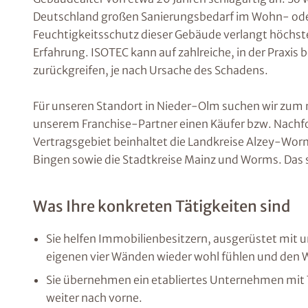
Deutschland großen Sanierungsbedarf im Wohn- oder 
Feuchtigkeitsschutz dieser Gebäude verlangt höchste
Erfahrung. ISOTEC kann auf zahlreiche, in der Praxi
zurückgreifen, je nach Ursache des Schadens.
Für unseren Standort in Nieder-Olm suchen wir zu
unserem Franchise-Partner einen Käufer bzw. Nachf
Vertragsgebiet beinhaltet die Landkreise Alzey-Wo
Bingen sowie die Stadtkreise Mainz und Worms. Das
Was Ihre konkreten Tätigkeiten sind
Sie helfen Immobilienbesitzern, ausgerüstet mit 
eigenen vier Wänden wieder wohl fühlen und den W
Sie übernehmen ein etabliertes Unternehmen mit 
weiter nach vorne.