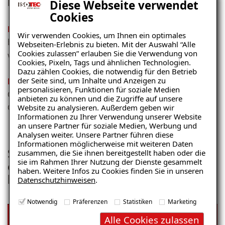
Diese Webseite verwendet
lockeren Atmosphäre.
Cookies
Hochwertige Werkzeuge und Arbeitskleidung
–
da Sie
Wir verwenden Cookies, um Ihnen ein optimales
bei uns mit den neuesten Maschinen ausgestattet
Webseiten-Erlebnis zu bieten. Mit der Auswahl “Alle
Cookies zulassen” erlauben Sie die Verwendung von
werden.
Cookies, Pixeln, Tags und ähnlichen Technologien.
Dazu zählen Cookies, die notwendig für den Betrieb
der Seite sind, um Inhalte und Anzeigen zu
Erfahrungs- und Wissensaustausch
–
da Sie Teil einer
personalisieren, Funktionen für soziale Medien
Gruppe sind, die sich regelmäßig trifft und das WIR-
anbieten zu können und die Zugriffe auf unsere
Gefühl stärkt.
Website zu analysieren. Außerdem geben wir
Informationen zu Ihrer Verwendung unserer Website
an unsere Partner für soziale Medien, Werbung und
Analysen weiter. Unsere Partner führen diese
Informationen möglicherweise mit weiteren Daten
Schauen Sie hinter die Kulissen und
zusammen, die Sie ihnen bereitgestellt haben oder die
sie im Rahmen Ihrer Nutzung der Dienste gesammelt
erleben Sie Ihre zukünftigen Kollegen
haben. Weitere Infos zu Cookies finden Sie in unseren
live bei der Arbeit!
Datenschutzhinweisen
.
Notwendig
Präferenzen
Statistiken
Marketing
Alle Cookies zulassen