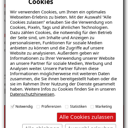
Cookies
Hochwertige Werkzeuge und Arbeitskleidung
–
da Sie
Wir verwenden Cookies, um Ihnen ein optimales
bei uns mit den neuesten Maschinen ausgestattet
Webseiten-Erlebnis zu bieten. Mit der Auswahl “Alle
werden.
Cookies zulassen” erlauben Sie die Verwendung von
Cookies, Pixeln, Tags und ähnlichen Technologien.
Dazu zählen Cookies, die notwendig für den Betrieb
Erfahrungs- und Wissensaustausch
–
da Sie Teil einer
der Seite sind, um Inhalte und Anzeigen zu
personalisieren, Funktionen für soziale Medien
Gruppe sind, die sich regelmäßig trifft und das WIR-
anbieten zu können und die Zugriffe auf unsere
Gefühl stärkt.
Website zu analysieren. Außerdem geben wir
Informationen zu Ihrer Verwendung unserer Website
an unsere Partner für soziale Medien, Werbung und
Analysen weiter. Unsere Partner führen diese
Informationen möglicherweise mit weiteren Daten
Schauen Sie hinter die Kulissen und
zusammen, die Sie ihnen bereitgestellt haben oder die
erleben Sie Ihre zukünftigen Kollegen
sie im Rahmen Ihrer Nutzung der Dienste gesammelt
haben. Weitere Infos zu Cookies finden Sie in unseren
live bei der Arbeit!
Datenschutzhinweisen
.
Notwendig
Präferenzen
Statistiken
Marketing
Alle Cookies zulassen