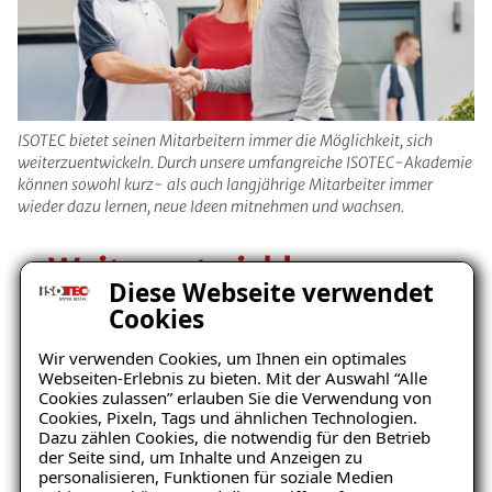
ISOTEC bietet seinen Mitarbeitern immer die Möglichkeit, sich
weiterzuentwickeln. Durch unsere umfangreiche ISOTEC-Akademie
können sowohl kurz- als auch langjährige Mitarbeiter immer
wieder dazu lernen, neue Ideen mitnehmen und wachsen.
Weiterentwicklung
Diese Webseite verwendet
Cookies
ISOTEC bietet seinen Mitarbeitern immer die
Möglichkeit, sich weiterzuentwickeln. Durch
Wir verwenden Cookies, um Ihnen ein optimales
Webseiten-Erlebnis zu bieten. Mit der Auswahl “Alle
unsere umfangreiche
ISOTEC-Akademie
Cookies zulassen” erlauben Sie die Verwendung von
können sowohl kurz- als auch langjährige
Cookies, Pixeln, Tags und ähnlichen Technologien.
Mitarbeiter immer wieder dazu lernen, neue
Dazu zählen Cookies, die notwendig für den Betrieb
der Seite sind, um Inhalte und Anzeigen zu
Ideen mitnehmen und wachsen. Egal ob
personalisieren, Funktionen für soziale Medien
fachlich oder persönlich, wir bieten
Seminare in