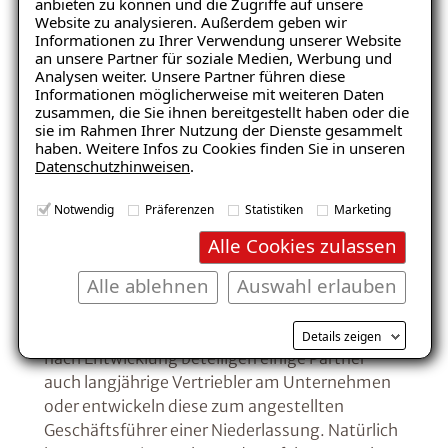
anbieten zu können und die Zugriffe auf unsere
der Theorie und Praxis
an, welche sowohl auf
Website zu analysieren. Außerdem geben wir
Informationen zu Ihrer Verwendung unserer Website
deine täglichen Aufgaben im Vertrieb, als auch
an unsere Partner für soziale Medien, Werbung und
auf die
Entwicklung deiner Persönlichkeit
Analysen weiter. Unsere Partner führen diese
abzielen.
Informationen möglicherweise mit weiteren Daten
zusammen, die Sie ihnen bereitgestellt haben oder die
sie im Rahmen Ihrer Nutzung der Dienste gesammelt
Je nach Betriebsgröße gibt es neben den vielen
haben. Weitere Infos zu Cookies finden Sie in unseren
Datenschutzhinweisen
interessanten Seminaren aber auch noch
.
weitere Entwicklungsperspektiven. So bietet
Notwendig
Präferenzen
Statistiken
Marketing
sich bei größeren ISOTEC-Fachbetrieben im
Laufe der Zeit eine Gebietsleitung oder
Alle Cookies zulassen
Schlüsselkundenbetreuung, wie z.B. der
Alle ablehnen
Auswahl erlauben
Fachzielgruppe ebenso an, wie der Ausbau
eines neuen Gebietes. Auf diese Weise kommst
Du mehr und mehr auch in den B2B-Vertrieb. Je
Details zeigen
nach Entwicklung beteiligen einige Partner
auch langjährige Vertriebler am Unternehmen
oder entwickeln diese zum angestellten
Geschäftsführer einer Niederlassung. Natürlich